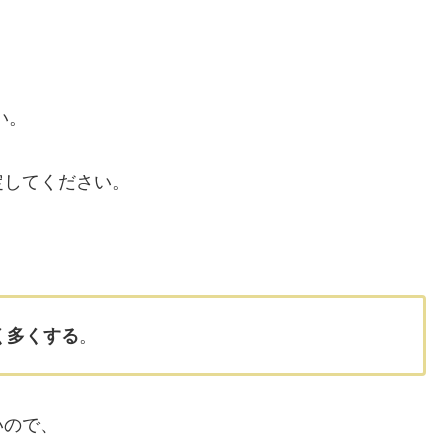
、
い。
定してください。
く多くする
。
いので、