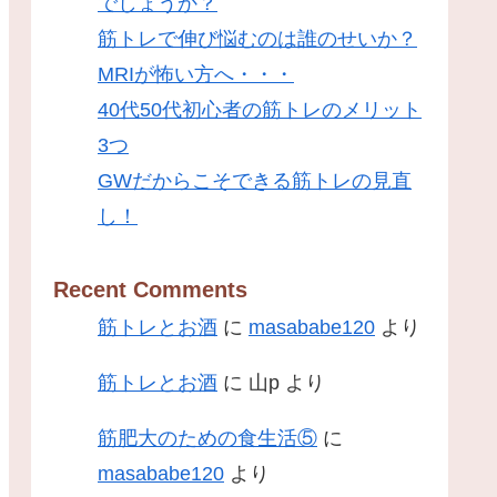
でしょうか？
筋トレで伸び悩むのは誰のせいか？
MRIが怖い方へ・・・
40代50代初心者の筋トレのメリット
3つ
GWだからこそできる筋トレの見直
し！
Recent Comments
筋トレとお酒
に
masababe120
より
筋トレとお酒
に
山p
より
筋肥大のための食生活⑤
に
masababe120
より