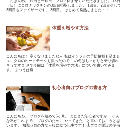
こんばんわ。 昨日と一昨日、ブログ休ませていただきました。 13日
（日）にコロナワクチンの3回目摂取しました。 1回目、2回目そして
3回目もファイザーです。 3回目。 はじめて発熱しました・・・ ...
体重を増やす方法
カウンセリング
こんにちは！ 寒くなりましたね～ 私はインフルの予防接種も済ませ
ユニクロのヒートテックも買ったので この冬はしっかりと乗り切れ
そうです☺ さて今回は「体重を増やす方法」について書いてみま
す。 ふつうは痩...
初心者向けブログの書き方
ブログ
こんにちわ。 ブログを始めて5ヶ月。 まだまだ初心者ですが、 そん
な私がこれまでに ブログのために やってきたこと書いておこうと思
います。 知識ゼロの方なら役に立つ記事です！ ①ブログ開設の準備