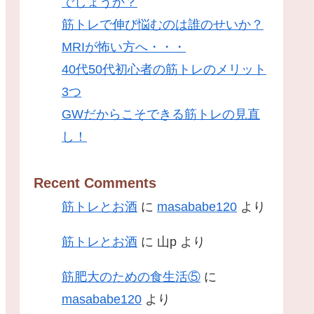
でしょうか？
筋トレで伸び悩むのは誰のせいか？
MRIが怖い方へ・・・
40代50代初心者の筋トレのメリット
3つ
GWだからこそできる筋トレの見直
し！
Recent Comments
筋トレとお酒
に
masababe120
より
筋トレとお酒
に
山p
より
筋肥大のための食生活⑤
に
masababe120
より