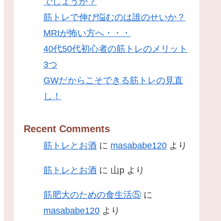
でしょうか？
筋トレで伸び悩むのは誰のせいか？
MRIが怖い方へ・・・
40代50代初心者の筋トレのメリット
3つ
GWだからこそできる筋トレの見直
し！
Recent Comments
筋トレとお酒
に
masababe120
より
筋トレとお酒
に
山p
より
筋肥大のための食生活⑤
に
masababe120
より