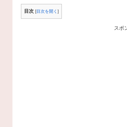
目次
[
目次を開く
]
スポ