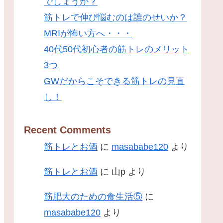
でしょうか？
筋トレで伸び悩むのは誰のせいか？
MRIが怖い方へ・・・
40代50代初心者の筋トレのメリット
3つ
GWだからこそできる筋トレの見直
し！
Recent Comments
筋トレとお酒
に
masababe120
より
筋トレとお酒
に
山p
より
筋肥大のための食生活⑤
に
masababe120
より