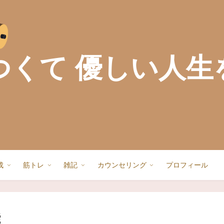
つくて 優しい人生
成
筋トレ
雑記
カウンセリング
プロフィール
能