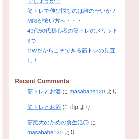
でしょうか？
筋トレで伸び悩むのは誰のせいか？
MRIが怖い方へ・・・
40代50代初心者の筋トレのメリット
3つ
GWだからこそできる筋トレの見直
し！
Recent Comments
筋トレとお酒
に
masababe120
より
筋トレとお酒
に
山p
より
筋肥大のための食生活⑤
に
masababe120
より