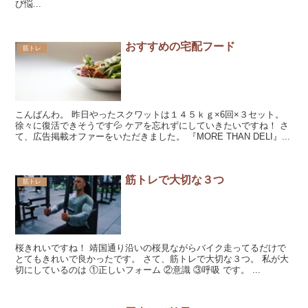
び悩...
おすすめの宅配フード
筋トレ
こんばんわ。 昨日やったスクワットは１４５ｋｇ×6回×３セット。
徐々に復活できそうです💦 ケアを忘れずにしていきたいですね！ さ
て、広告掲載オファーをいただきました。 『MORE THAN DELI』...
筋トレで大切な３つ
筋トレ
桜きれいですね！ 靖国通り沿いの桜見ながらバイク走ってるだけで
とてもきれいで良かったです。 さて、筋トレで大切な３つ。 私が大
切にしているのは ①正しいフォーム ②意識 ③呼吸 です。 ...