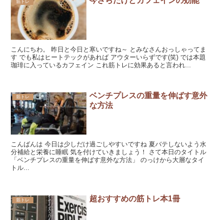
今さらだけどカフェインの効能
筋トレ
こんにちわ。 昨日と今日と寒いですね～ とみなさんおっしゃってま
す でも私はヒートテックがあれば アウターいらずです(笑) では本題
珈琲に入っているカフェイン これ筋トレに効果あると言われ...
ベンチプレスの重量を伸ばす意外
筋トレ
な方法
こんばんは 今日は少しだけ過ごしやすいですね 夏バテしないよう水
分補給と栄養に睡眠 気を付けていきましょう！ さて本日のタイトル
「ベンチプレスの重量を伸ばす意外な方法」 のっけから大層なタイ
トル...
超おすすめの筋トレ本1冊
筋トレ