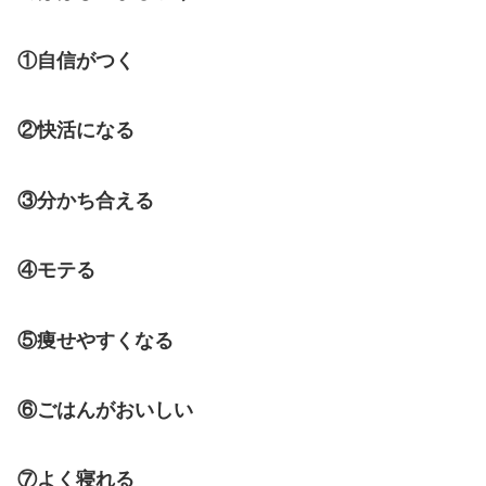
①自信がつく
②快活になる
③分かち合える
④モテる
⑤痩せやすくなる
⑥ごはんがおいしい
⑦よく寝れる