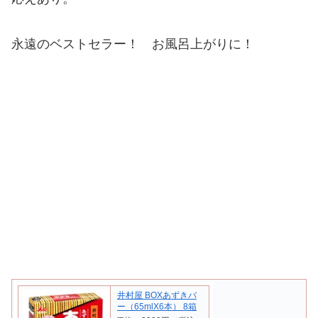
永遠のベストセラー！ お風呂上がりに！
井村屋 BOXあずきバ
ー（65mlX6本） 8箱