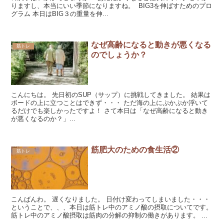
りますし、本当にいい季節になりますね。 BIG3を伸ばすためのプロ
グラム 本日はBIG３の重量を伸...
なぜ高齢になると動きが悪くなる
筋トレ
のでしょうか？
こんにちは。 先日初のSUP（サップ）に挑戦してきました。 結果は
ボードの上に立つことはできず・・・ ただ海の上にぷかぷか浮いて
るだけでも楽しかったですよ！ さて本日は「なぜ高齢になると動き
が悪くなるのか？」...
筋肥大のための食生活②
筋トレ
こんばんわ。 遅くなりました。 日付け変わってしまいました・・・
ということで、、、本日は筋トレ中のアミノ酸の摂取についてです。
筋トレ中のアミノ酸摂取は筋肉の分解の抑制の働きがあります。 ...