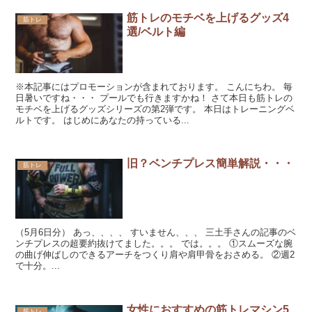
筋トレのモチベを上げるグッズ4
筋トレ
選/ベルト編
※本記事にはプロモーションが含まれております。 こんにちわ。 毎
日暑いですね・・・ プールでも行きますかね！ さて本日も筋トレの
モチベを上げるグッズシリーズの第2弾です。 本日はトレーニングベ
ルトです。 はじめにあなたの持っている...
旧？ベンチプレス簡単解説・・・
筋トレ
（5月6日分） あっ、、、、 すいません、、、 三土手さんの記事のベ
ンチプレスの超要約抜けてました。。。 では。。。 ①スムーズな腕
の曲げ伸ばしのできるアーチをつくり肩や肩甲骨をおさめる。 ②週2
で十分。...
女性におすすめの筋トレマシン5
筋トレ