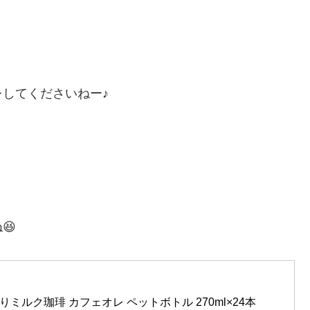
してくださいねー♪
😆
りミルク珈琲 カフェオレ ペットボトル 270ml×24本