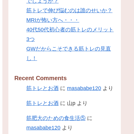
でしょうか？
筋トレで伸び悩むのは誰のせいか？
MRIが怖い方へ・・・
40代50代初心者の筋トレのメリット
3つ
GWだからこそできる筋トレの見直
し！
Recent Comments
筋トレとお酒
に
masababe120
より
筋トレとお酒
に
山p
より
筋肥大のための食生活⑤
に
masababe120
より