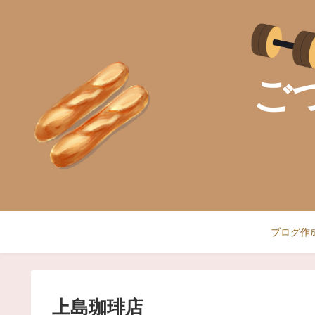
ご
ブログ作
上島珈琲店