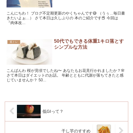
こんにちわ！ ブログ不定期更新のやくちゃんです😅 （うぅ…毎日書
きたいよぉ…） さて本日は久しぶりの 本のご紹介です📕 今回は
『肉体改...
50代でもできる体重1キロ落とす
筋トレ
シンプルな方法
こんばんわ 桜が見頃でしたね〜 あなたもお花見行かれましたか？🌸
さて本日はダイエットのお話。 年齢とともに代謝が落ちてきたと感
じていませんか？ 50...
低GIって？
干し芋のすすめ