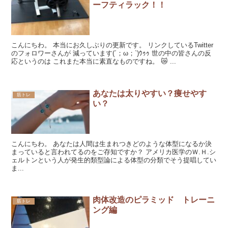
ーフティラック！！
こんにちわ。 本当にお久しぶりの更新です。 リンクしているTwitter
のフォロワーさんが 減っています(´；ω；`)ｳｩｩ 世の中の皆さんの反
応というのは これまた本当に素直なものですね。 😿 ...
あなたは太りやすい？痩せやす
筋トレ
い？
こんにちわ。 あなたは人間は生まれつきどのような体型になるか決
まっていると言われてるのをご存知ですか？ アメリカ医学のＷ.Ｈ.シ
ェルトンという人が発生的類型論による体型の分類でそう提唱してい
ま...
肉体改造のピラミッド トレーニ
筋トレ
ング編