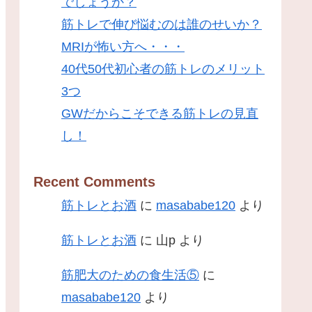
でしょうか？
筋トレで伸び悩むのは誰のせいか？
MRIが怖い方へ・・・
40代50代初心者の筋トレのメリット
3つ
GWだからこそできる筋トレの見直
し！
Recent Comments
筋トレとお酒
に
masababe120
より
筋トレとお酒
に
山p
より
筋肥大のための食生活⑤
に
masababe120
より