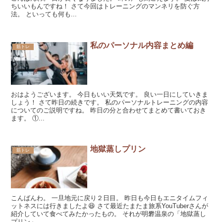
ちいいもんですね！ さて今回はトレーニングのマンネリを防ぐ方
法。 といっても何も...
私のパーソナル内容まとめ編
筋トレ
おはようございます。 今日もいい天気です。 良い一日にしていきま
しょう！ さて昨日の続きです。 私のパーソナルトレーニングの内容
についてのご説明ですね。 昨日の分と合わせてまとめて書いておき
ます。 ①...
地獄蒸しプリン
筋トレ
こんばんわ。 一旦地元に戻り２日目。 昨日も今日もエニタイムフィ
ットネスには行きましたよ😆 さて最近たまたま旅系YouTuberさんが
紹介していて食べてみたかったもの。 それが明礬温泉の「地獄蒸し
プリン」 ...