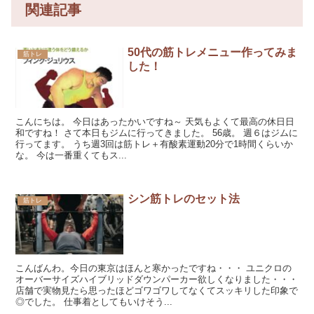
関連記事
50代の筋トレメニュー作ってみま
筋トレ
した！
こんにちは。 今日はあったかいですね～ 天気もよくて最高の休日日
和ですね！ さて本日もジムに行ってきました。 56歳。 週６はジムに
行ってます。 うち週3回は筋トレ＋有酸素運動20分で1時間くらいか
な。 今は一番重くてもス...
シン筋トレのセット法
筋トレ
こんばんわ。今日の東京はほんと寒かったですね・・・ ユニクロの
オーバーサイズハイブリッドダウンパーカー欲しくなりました・・・
店舗で実物見たら思ったほどゴワゴワしてなくてスッキリした印象で
◎でした。 仕事着としてもいけそう...