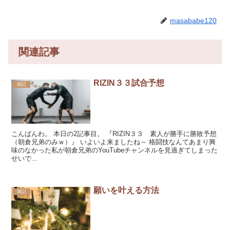
masababe120
関連記事
RIZIN３３試合予想
雑記
こんばんわ。 本日の2記事目。 『RIZIN３３ 素人が勝手に勝敗予想
（朝倉兄弟のみｗ）』 いよいよ来ましたね～ 格闘技なんてあまり興
味のなかった私が朝倉兄弟のYouTubeチャンネルを見過ぎてしまった
せいで...
願いを叶える方法
雑記