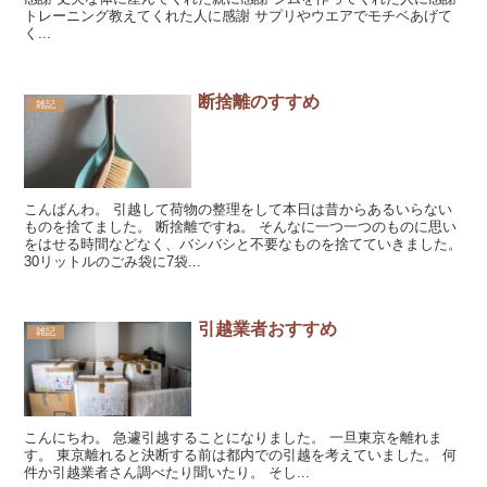
トレーニング教えてくれた人に感謝 サプリやウエアでモチベあげて
く...
断捨離のすすめ
雑記
こんばんわ。 引越して荷物の整理をして本日は昔からあるいらない
ものを捨てました。 断捨離ですね。 そんなに一つ一つのものに思い
をはせる時間などなく、バシバシと不要なものを捨てていきました。
30リットルのごみ袋に7袋...
引越業者おすすめ
雑記
こんにちわ。 急遽引越することになりました。 一旦東京を離れま
す。 東京離れると決断する前は都内での引越を考えていました。 何
件か引越業者さん調べたり聞いたり。 そし...